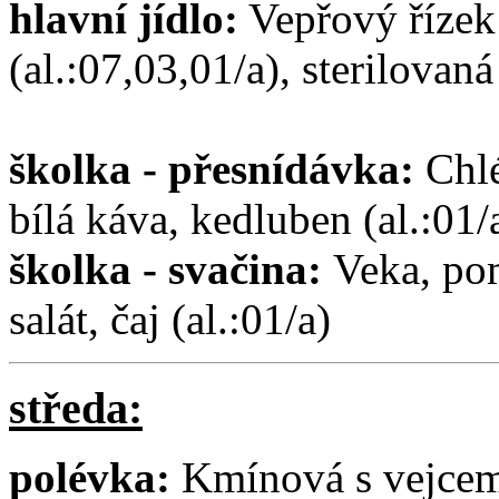
hlavní jídlo:
Vepřový řízek
(al.:07,03,01/a), sterilovan
školka - přesnídávka:
Chl
bílá káva, kedluben (al.:01/
školka - svačina:
Veka, po
salát, čaj (al.:01/a)
středa:
polévka:
Kmínová s vejcem 