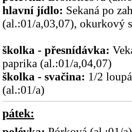
hlavní jídlo:
Sekaná po zah
(al.:01/a,03,07), okurkový 
školka - přesnídávka:
Vek
paprika (al.:01/a,04,07)
školka - svačina:
1/2 loupá
(al.:01/a)
pátek:
polévka:
Pórková (al.:01/a)