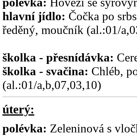
polévka:
Hovězí se sýrovým
hlavní jídlo:
Čočka po srbsk
ředěný, moučník (al.:01/a,0
školka - přesnídávka:
Cere
školka - svačina:
Chléb, po
(al.:01/a,b,07,03,10)
úterý:
polévka:
Zeleninová s vloč