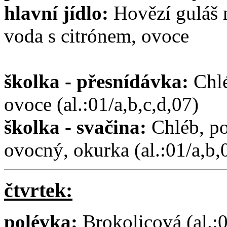
hlavní jídlo:
Hovězí guláš m
voda s citrónem, ovoce
školka - přesnídávka:
Chlé
ovoce (al.:01/a,b,c,d,07)
školka - svačina:
Chléb, po
ovocný, okurka (al.:01/a,b,
čtvrtek:
polévka:
Brokolicová (al.: