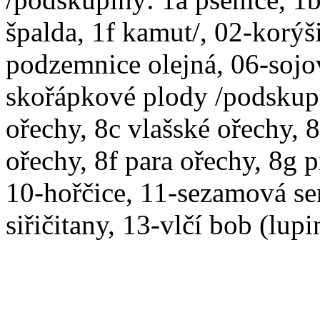
špalda, 1f kamut/, 02-korýši
podzemnice olejná, 06-sojo
skořápkové plody /podskupi
ořechy, 8c vlašské ořechy, 
ořechy, 8f para ořechy, 8g p
10-hořčice, 11-sezamová se
siřičitany, 13-vlčí bob (lup