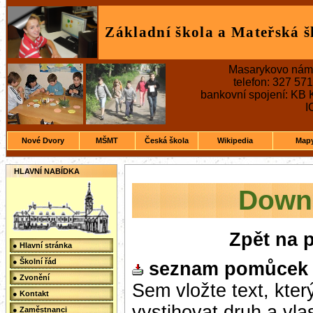
Základní škola a Mateřská 
Masarykovo nám
telefon: 327 57
bankovní spojení: KB
I
Nové Dvory
MŠMT
Česká škola
Wikipedia
Map
HLAVNÍ NABÍDKA
Down
Zpět na 
● Hlavní stránka
● Školní řád
seznam pomůcek p
● Zvonění
Sem vložte text, kte
● Kontakt
vystihovat druh a vl
● Zaměstnanci