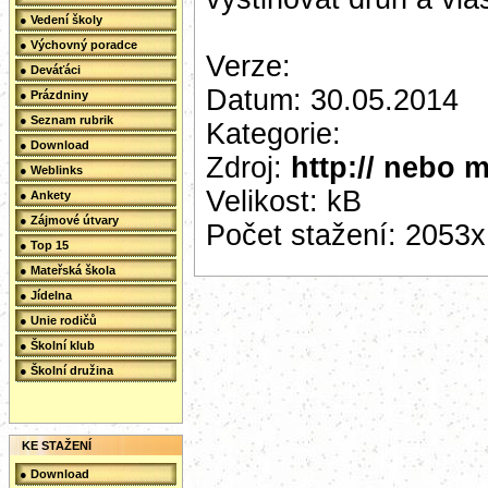
● Vedení školy
● Výchovný poradce
Verze:
● Deváťáci
Datum: 30.05.2014
● Prázdniny
● Seznam rubrik
Kategorie:
● Download
Zdroj:
http:// nebo m
● Weblinks
Velikost: kB
● Ankety
● Zájmové útvary
Počet stažení: 2053x
● Top 15
● Mateřská škola
● Jídelna
● Unie rodičů
● Školní klub
● Školní družina
KE STAŽENÍ
● Download